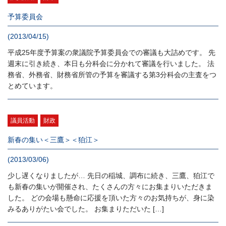
予算委員会
(2013/04/15)
平成25年度予算案の衆議院予算委員会での審議も大詰めです。 先
週末に引き続き、本日も分科会に分かれて審議を行いました。 法
務省、外務省、財務省所管の予算を審議する第3分科会の主査をつ
とめています。
議員活動
財政
新春の集い＜三鷹＞＜狛江＞
(2013/03/06)
少し遅くなりましたが… 先日の稲城、調布に続き、三鷹、狛江で
も新春の集いが開催され、たくさんの方々にお集まりいただきま
した。 どの会場も懸命に応援を頂いた方々のお気持ちが、身に染
みるありがたい会でした。 お集まりただいた […]