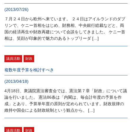
(2013/07/26)
７月２４日から欧州へ来ています。 ２４日はアイルランドのダブ
リンで、ケニー首相をはじめ、財務相、中央銀行総裁などと、両
国の経済再生や財政再建について会談をしてきました。 ケニー首
相は、笑顔が印象的で魅力のあるトップリーダ […]
議員活動
財政
複数年度予算を検討すべき
(2013/04/18)
4月18日、衆議院憲法審査会では、憲法第７章「財政」について議
論を行いました。 憲法86条は「内閣は、毎会計年度の予算を作
成」とあり、予算単年度の原則が定められています。財政規律の
維持や国会による財政統制という観点から、 […]
議員活動
財政