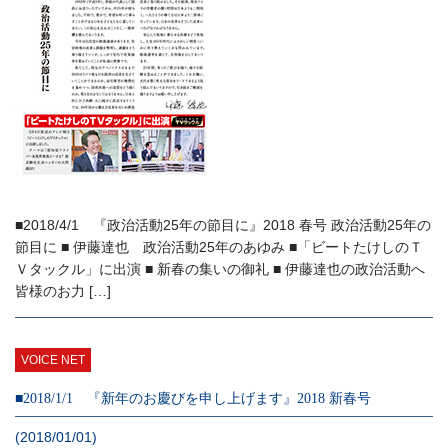
■2018/4/1 『政治活動25年の節目に』2018 春号 政治活動25年の
節目に ■ 伊藤達也 政治活動25年のあゆみ ■「ビートたけしのＴ
Ｖタックル」に出演 ■ 新春の集いの御礼 ■ 伊藤達也の政治活動へ
皆様のお力 […]
VOICE NET
■2018/1/1 『新年のお慶びを申し上げます』2018 新春号
(2018/01/01)