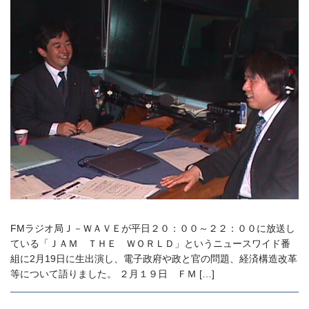
FMラジオ局Ｊ－ＷＡＶＥが平日２０：００～２２：００に放送し
ている「ＪＡＭ ＴＨＥ ＷＯＲＬＤ」というニュースワイド番
組に2月19日に生出演し、電子政府や政と官の問題、経済構造改革
等について語りました。 ２月１９日 ＦＭ […]