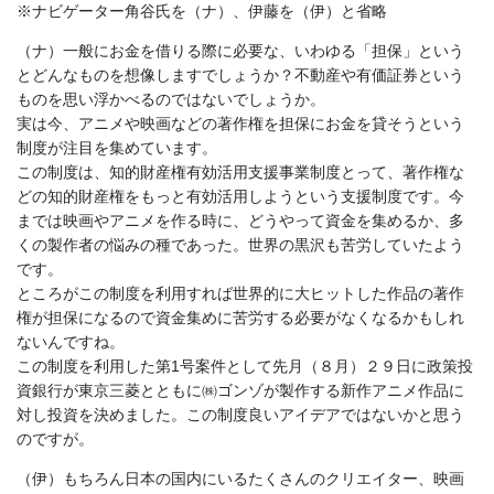
※ナビゲーター角谷氏を（ナ）、伊藤を（伊）と省略
（ナ）一般にお金を借りる際に必要な、いわゆる「担保」という
とどんなものを想像しますでしょうか？不動産や有価証券という
ものを思い浮かべるのではないでしょうか。
実は今、アニメや映画などの著作権を担保にお金を貸そうという
制度が注目を集めています。
この制度は、知的財産権有効活用支援事業制度とって、著作権な
どの知的財産権をもっと有効活用しようという支援制度です。今
までは映画やアニメを作る時に、どうやって資金を集めるか、多
くの製作者の悩みの種であった。世界の黒沢も苦労していたよう
です。
ところがこの制度を利用すれば世界的に大ヒットした作品の著作
権が担保になるので資金集めに苦労する必要がなくなるかもしれ
ないんですね。
この制度を利用した第1号案件として先月（８月）２９日に政策投
資銀行が東京三菱とともに㈱ゴンゾが製作する新作アニメ作品に
対し投資を決めました。この制度良いアイデアではないかと思う
のですが。
（伊）もちろん日本の国内にいるたくさんのクリエイター、映画