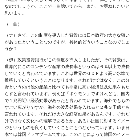
なのでしょうか。ここで一曲聴いてから、また、お尋ねしたいと
思います。
（一曲）
（ナ）さて、この制度を導入した背景には日本政府の大きな狙い
があったということなのですが、具体的どういうことなのでしょ
うか？
（伊）政策投資銀行がこの制度を導入しましたが、その背景は、
世界的にこのコンテンツ産業の成長率というのは６％以上で成長
していくと言われています。これは世界のＧＤＰより高い水準で
推移していくということになります。それだけではなく、この分
野というのは他の産業と比べても非常に高い経済波及効果をもた
らすと言われています。例えば「ポケモン」ですけれども、国内
で１兆円近い経済効果があったと言われています。海外でももの
すごい広がりですが、海外の波及効果を入れると２兆３千億とも
言われています。それだけ大きな経済効果があるんです。それだ
けではなく文化への理解であるとか、あるいは国に対するイメー
ジというものを良くしていくことにもつながっています。いま日
本では韓国ドラマブームですね。このことによって韓国のイメー