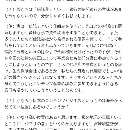
（ナ）僕たちは「信託業」という、銀行の信託銀行の意味があま
り分からないので、分かりやすくお願いします。
（伊）実は「信託」という仕組みを使うと、先ほどのお話にも関
連しますが、多様な形で資金調達をすることができるし、また、
多くの人たちが信託会社から発行される債券を買って、そして参
加をしていくという道も広がっていきます。それだけではなく、
信託の分野というのは今まで金融機関だけだったのですが、それ
を今回の法律の改正によって事業会社も信託分野に参加できるよ
うにしようというものです。さらに代理店の制度というものを設
け、生命保険会社であるとか、私たちの身近な代理店でもこの信
託の販売ができるようになります。そうするといろんな人たちが
身近でこうしたコンテンツ産業の試みに参加できるようになる。
窓口も増やしていこうということなんです。
（ナ）ちなみち日本のコンテンツビジネスというものは海外から
見て高い位置にあるのでしょうか？
（伊）かなり高い位置にあると思います。私の地元の三鷹という
ところに「ジブリの森」というのがありますが、宮崎駿監督が
「千と千尋の神隠し」でアカデミー賞をとりました。それだけで