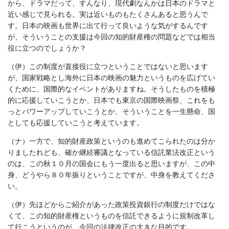
から、ドラマだって、すんなり、現代劇なんかは日本のドラマと
近い感じで見られる。実は近いものもたくさんあると思うんで
す。日本の映画も世界に出て行って良いような気がするんです
が、そういうことの支援は今回の知的財産権の問題などでは相当
役に立つのでしょうか？
（伊）この制度が直接役に立つということではないと思います
が、国家戦略とし海外に日本の映画の魅力というものを広げてい
くために、国際的なイベントがありますね。そうしたものを積極
的に応援していこうとか、日本でも東京の国際映画祭、これをも
っとパワーアップしていこうとか、そういうことを一生懸命、国
としても応援していこうと考えています。
（ナ）一方で、知的財産政策というのも進めてこられたのは分か
りましたれども、確か継続審議となっている信託業法改正という
のは、この秋１０月の国会にもう一度出ると思いますが、この中
身、どうやら８０年振りということですが、中身を教えてくださ
い。
（伊）先ほどからご紹介があった政策投資銀行の制度だけではな
くて、この知的財産権というものを信託できるように規制改革し
て行こうというのが、今回の法律改正の大きな目的です。