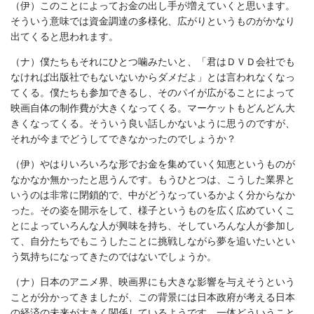
（伊）このことによってお金の出し手が増えていくと思います。
そういう意味では資金調達の多様化、広がりというものがかなり
出てくると思われます。
（ナ）僕たちもそれにひとつ噛みたいと、「君はＤＶＤ会社でも
なければ出版社でもないないからダメだよ」とは言われなくなっ
てくる。僕たちも参加できるし、そのパイが広がることによって
映画自体の制作費が大きくなってくる。マーケットもどんどん大
きくなってくる。そういう良い話しかないように思うのですが、
それが今までどうしてできなかったのでしょうか？
（伊）やはりいろいろな形でお金を集めていく知恵というものが
なかなか無かったと思うんです。もうひとつは、こうした業界と
いうのは非常に閉鎖的で、中がどうなっているかよく分からなか
った。その姿を開示をして、様子というものを広く広めていくこ
とによっていろんな人が興味を持ち、そしていろんな人が参加し
て、自分たちでもこうしたことに挑戦しながら夢を追いたいとい
う気持ちになってきたのではないでしょうか。
（ナ）日本のアニメ界、映画界にも大きな影響を与えそうという
ことが分かってきましたが、この背景には日本政府が考える日本
の経済の未来が大きく関係しているようです。一体どういうこと