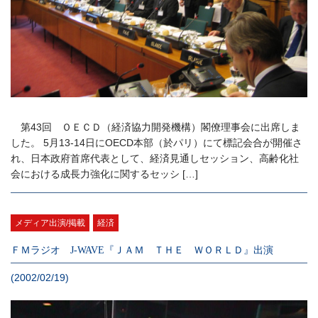
第43回 ＯＥＣＤ（経済協力開発機構）閣僚理事会に出席しま
した。 5月13-14日にOECD本部（於パリ）にて標記会合が開催さ
れ、日本政府首席代表として、経済見通しセッション、高齢化社
会における成長力強化に関するセッシ […]
メディア出演/掲載
経済
ＦＭラジオ J-WAVE『ＪＡＭ ＴＨＥ ＷＯＲＬＤ』出演
(2002/02/19)