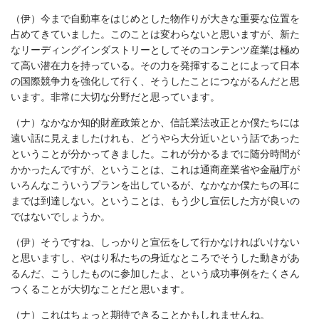
（伊）今まで自動車をはじめとした物作りが大きな重要な位置を
占めてきていました。このことは変わらないと思いますが、新た
なリーディングインダストリーとしてそのコンテンツ産業は極め
て高い潜在力を持っている。その力を発揮することによって日本
の国際競争力を強化して行く、そうしたことにつながるんだと思
います。非常に大切な分野だと思っています。
（ナ）なかなか知的財産政策とか、信託業法改正とか僕たちには
遠い話に見えましたけれも、どうやら大分近いという話であった
ということが分かってきました。これが分かるまでに随分時間が
かかったんですが、ということは、これは通商産業省や金融庁が
いろんなこういうプランを出しているが、なかなか僕たちの耳に
までは到達しない。ということは、もう少し宣伝した方が良いの
ではないでしょうか。
（伊）そうですね、しっかりと宣伝をして行かなければいけない
と思いますし、やはり私たちの身近なところでそうした動きがあ
るんだ、こうしたものに参加したよ、という成功事例をたくさん
つくることが大切なことだと思います。
（ナ）これはちょっと期待できることかもしれませんね。