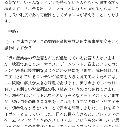
監督など、いろんなアイデアを持っている人たちが活躍する場が
増えます。「お金を出しましょう」という人が増えるならば、こ
れは良い制度であり可能性としてチャンスが増えることになりま
す。
（中略）
（ナ）早速ですが、この知的財産権有効活用支援事業制度をどう
思われますか？
（伊）産業界の資金需要がまだ低迷していると言う人がいます
が、映画であるとか、マニメ、ゲームソフト、音楽といったコン
テンツ産業は慢性的な資金不足の状態にあります。成長分野とし
て注目されているコンテンツ産業を大きく育てていくためには、
この問題の解決が大きな課題であります。実は今までこの分野に
おいても新しい資金調達の取り組みというのはなされてきまし
た。海外ではデビットボウイという有名なアーティストがいます
が、彼は自分の曲３００曲を、これを１５年間のロイヤリティを
元に債券化をするということで資金を調達しました。これをボウ
イボンドと言っていました。日本に目を向けると、プレステ２の
ゲームソフトで「ときめきメモリアル」というものがあったと思
いますが、この事業化にあったてもゲームファンドというのが実