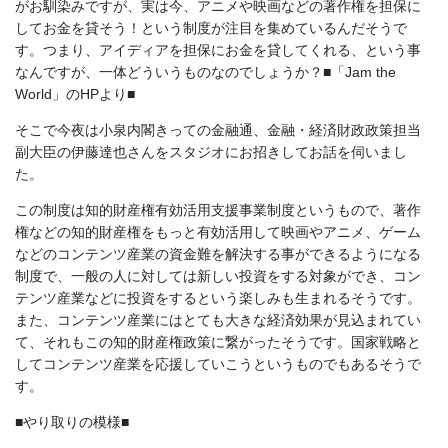
がお馴染みですが、実は今、アニメや映画などの著作権を担保に
してお金を貸そう！という制度が注目を集めているんだそうで
す。つまり、アイディアを担保にお金を貸してくれる、という事
なんですが、一体どういうものなのでしょうか？
■「Jam the
World」のHPより■
そこで今夜は小泉内閣きっての金融通、金融・経済財政政策担当
副大臣の伊藤達也さんをスタジオにお招きしてお話を伺いまし
た。
この制度は知的財産権有効活用支援事業制度というもので、著作
権などの知的財産権をもっと有効活用して映画やアニメ、ゲーム
などのコンテンツ産業の資金難を解決する事ができるようになる
制度で、一般の人に対しては新しい投資をする対象ができ、コン
テンツ産業などに投資をするという楽しみも生まれるそうです。
また、コンテンツ産業にはとても大きな経済効果が見込まれてい
て、それもこの知的財産権政策に繋がったそうです。国家戦略と
してコンテンツ産業を応援していこうというものでもあるそうで
す。
■やり取りの模様■