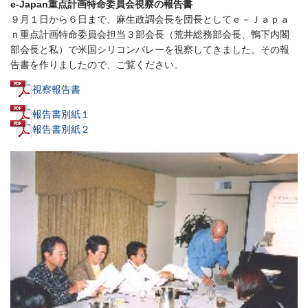
e-Japan重点計画特命委員会視察の報告書
９月１日から６日まで、麻生政調会長を団長としてｅ－Ｊａｐａ
ｎ重点計画特命委員会担当３部会長（荒井総務部会長、鴨下内閣
部会長と私）で米国シリコンバレーを視察してきました。その報
告書を作りましたので、ご覧ください。
視察報告書
報告書別紙１
報告書別紙２