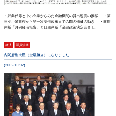
・残業代等と中小企業からみた金融機関の貸出態度の推移 ・第
三次小泉政権から第一次安倍政権までの間の物価の動き ・政府
判断「月例経済報告」と日銀判断「金融政策決定会合 […]
経済
議員活動
内閣府副大臣（金融担当）になりました
(2002/10/02)