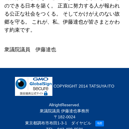
のできる日本を築く。
正直に努力する人が報われ
る公正な社会をつくる。
そしてかけがえのない故
郷を守る。
これが、私、伊藤達也が皆さまとかわ
す約束です。
衆議院議員 伊藤達也
COPYRIGHT 2014 TATSUYA ITO
AllrightReserved.
衆議院議員 伊藤達也事務所
〒182-0024
東京都調布市布田1-3-1 ダイヤビル
地図