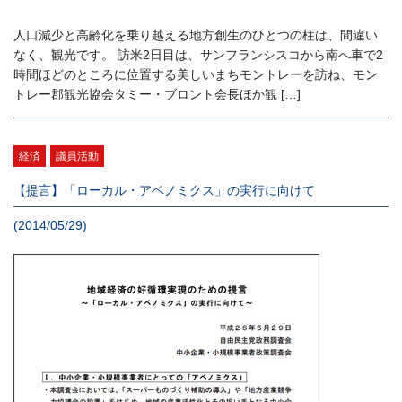
人口減少と高齢化を乗り越える地方創生のひとつの柱は、間違い
なく、観光です。 訪米2日目は、サンフランシスコから南へ車で2
時間ほどのところに位置する美しいまちモントレーを訪ね、モン
トレー郡観光協会タミー・ブロント会長ほか観 […]
経済
議員活動
【提言】「ローカル・アベノミクス」の実行に向けて
(2014/05/29)