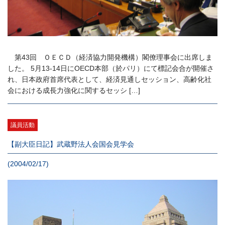
第43回 ＯＥＣＤ（経済協力開発機構）閣僚理事会に出席しま
した。 5月13-14日にOECD本部（於パリ）にて標記会合が開催さ
れ、日本政府首席代表として、経済見通しセッション、高齢化社
会における成長力強化に関するセッシ […]
議員活動
【副大臣日記】武蔵野法人会国会見学会
(2004/02/17)