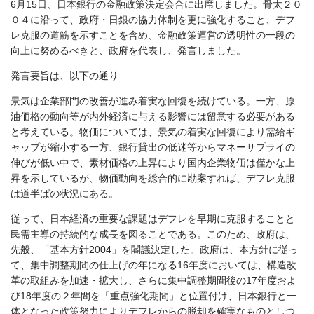
6月15日、日本銀行の金融政策決定会合に出席しました。骨太２０
０４に沿って、政府・日銀の協力体制を更に強化すること、デフ
レ克服の道筋を示すことを含め、金融政策運営の透明性の一段の
向上に努めるべきと、政府を代表し、発言しました。
発言要旨は、以下の通り
景気は企業部門の改善が進み着実な回復を続けている。一方、原
油価格の動向等が内外経済に与える影響には留意する必要がある
と考えている。物価については、景気の着実な回復により需給ギ
ャップが縮小する一方、銀行貸出の低迷等からマネーサプライの
伸びが低い中で、素材価格の上昇により国内企業物価は僅かな上
昇を示しているが、物価動向を総合的に勘案すれば、デフレ克服
は道半ばの状況にある。
従って、日本経済の重要な課題はデフレを早期に克服することと
民需主導の持続的な成長を図ることである。このため、政府は、
先般、「基本方針2004」を閣議決定した。政府は、本方針に従っ
て、集中調整期間の仕上げの年になる16年度においては、構造改
革の取組みを加速・拡大し、さらに集中調整期間後の17年度およ
び18年度の２年間を「重点強化期間」と位置付け、日本銀行と一
体となった政策努力によりデフレからの脱却を確実なものとしつ