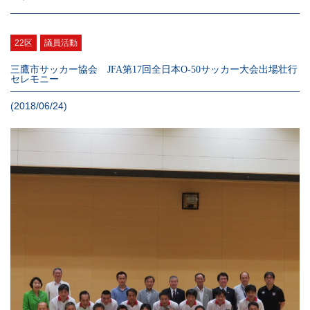
22区
議員活動
三鷹市サッカー協会 JFA第17回全日本O-50サッカー大会出場壮行
セレモニー
(2018/06/24)