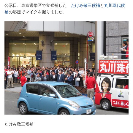
公示日、東京選挙区で立候補した
たけみ敬三候補
と
丸川珠代候
補
の応援でマイクを握りました。
たけみ敬三候補