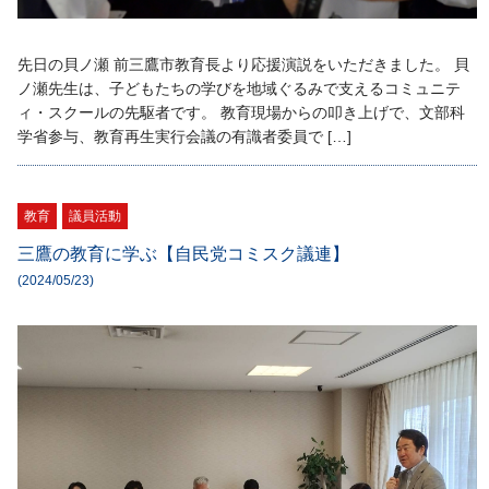
先日の貝ノ瀬 前三鷹市教育長より応援演説をいただきました。 貝
ノ瀬先生は、子どもたちの学びを地域ぐるみで支えるコミュニテ
ィ・スクールの先駆者です。 教育現場からの叩き上げで、文部科
学省参与、教育再生実行会議の有識者委員で […]
教育
議員活動
三鷹の教育に学ぶ【自民党コミスク議連】
(2024/05/23)