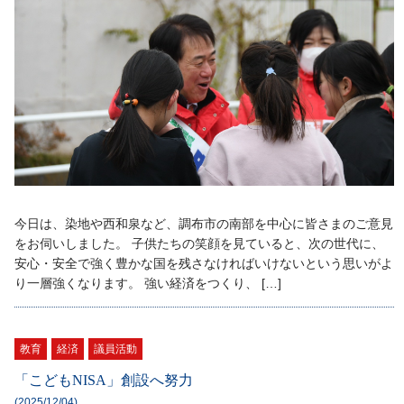
今日は、染地や西和泉など、調布市の南部を中心に皆さまのご意見
をお伺いしました。 子供たちの笑顔を見ていると、次の世代に、
安心・安全で強く豊かな国を残さなければいけないという思いがよ
り一層強くなります。 強い経済をつくり、 […]
教育
経済
議員活動
「こどもNISA」創設へ努力
(2025/12/04)