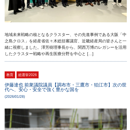
地域未来戦略の核となるクラスター、その先進事例である大阪「中
之島クロス」を経産省佐々木総括審議官、近畿経産局の皆さんと一
緒に視察しました。澤芳樹理事長から、関西万博のレガシーを活用
したクラスター戦略や再生医療分野を中心と […]
教育
総選挙2026
伊藤達也 前衆議院議員【調布市・三鷹市・狛江市】次の世
代へ、安心・安全で強く豊かな国を
(2026/01/28)