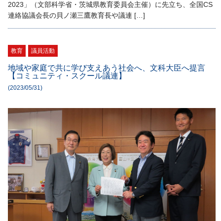
2023」（文部科学省・茨城県教育委員会主催）に先立ち、全国CS
連絡協議会長の貝ノ瀬三鷹教育長や議連 […]
教育
議員活動
地域や家庭で共に学び支えあう社会へ、文科大臣へ提言
【コミュニティ・スクール議連】
(2023/05/31)