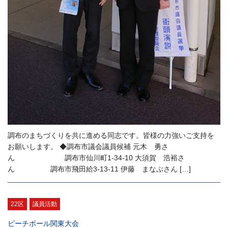
調布のまちづくりを共に進める同志です。皆様の力強いご支持を
お願いします。 ◆調布市議会議員候補 元木 勇さ
ん 調布市仙川町1-34-10 大須賀 浩裕さ
ん 調布市飛田給3-13-11 伊藤 まなぶさん […]
22区
議員活動
ビーチボール関東大会