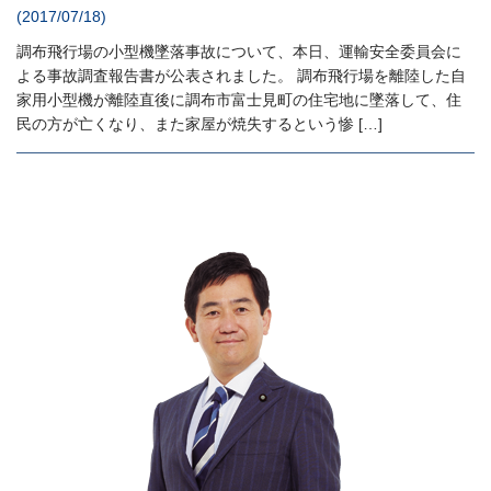
(2017/07/18)
調布飛行場の小型機墜落事故について、本日、運輸安全委員会に
よる事故調査報告書が公表されました。 調布飛行場を離陸した自
家用小型機が離陸直後に調布市富士見町の住宅地に墜落して、住
民の方が亡くなり、また家屋が焼失するという惨 […]