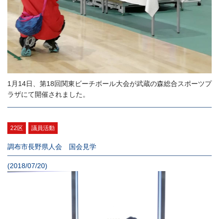
1月14日、第18回関東ビーチボール大会が武蔵の森総合スポーツプ
ラザにて開催されました。
22区
議員活動
調布市長野県人会 国会見学
(2018/07/20)