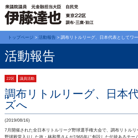
トップページ
>
活動報告
>
調布リトルリーグ、日本代表としてワ
活動報告
22区
議員活動
調布リトルリーグ、日本
ズへ
(2019/08/16)
7月開催された全日本リトルリーグ野球選手権大会で、調布リトルリ
野球殿堂入りした故・林和男さんが1965年に創設した伝統あるチー