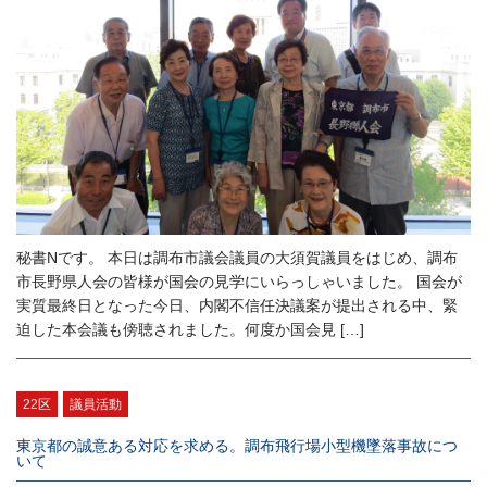
秘書Nです。 本日は調布市議会議員の大須賀議員をはじめ、調布
市長野県人会の皆様が国会の見学にいらっしゃいました。 国会が
実質最終日となった今日、内閣不信任決議案が提出される中、緊
迫した本会議も傍聴されました。何度か国会見 […]
22区
議員活動
東京都の誠意ある対応を求める。調布飛行場小型機墜落事故につ
いて