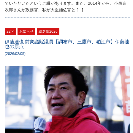
ていただいたというご縁があります。また、2014年から、小泉進
次郎さんが政務官、私が大臣補佐官と […]
22区
お知らせ
総選挙2026
伊藤達也 前衆議院議員【調布市、三鷹市、狛江市】伊藤達
也の原点
(2026/02/05)