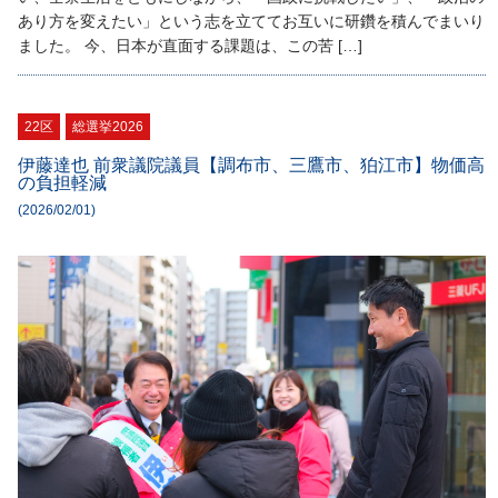
あり方を変えたい」という志を立ててお互いに研鑽を積んでまいり
ました。 今、日本が直面する課題は、この苦 […]
22区
総選挙2026
伊藤達也 前衆議院議員【調布市、三鷹市、狛江市】物価高
の負担軽減
(2026/02/01)