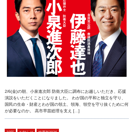
2/6(金)の朝、小泉進次郎 防衛大臣に調布にお越しいただき、応援
演説をいただくことになりました。 わが国の平和と独立を守り、
国民の生命・財産とわが国の領土、領海、領空を守り抜くために何
が必要なのか。 高市早苗総理を支え […]