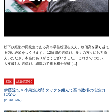
松下政経塾の同級生である高市早苗総理を支え、物価高を乗り越え
る強い経済をつくります。 12日間の選挙戦、多くの方々にお力添
えいただき、本当にありがとうございました。 これまでにない、
大変厳しい選挙戦、組織力で勝る相手候補 […]
22区
総選挙2026
伊藤達也 × 小泉進次郎 タッグを組んで高市政権の推進力
になる
(2026/02/07)