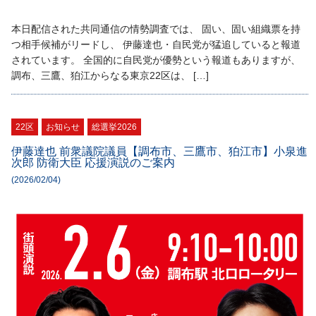
本日配信された共同通信の情勢調査では、 固い、固い組織票を持
つ相手候補がリードし、 伊藤達也・自民党が猛追していると報道
されています。 全国的に自民党が優勢という報道もありますが、
調布、三鷹、狛江からなる東京22区は、 […]
22区
お知らせ
総選挙2026
伊藤達也 前衆議院議員【調布市、三鷹市、狛江市】小泉進
次郎 防衛大臣 応援演説のご案内
(2026/02/04)