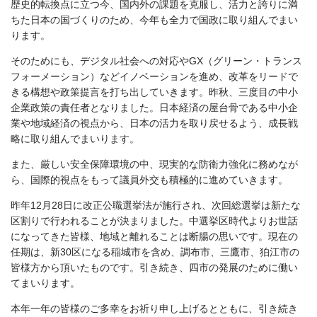
歴史的転換点に立つ今、国内外の課題を克服し、活力と誇りに満
ちた日本の国づくりのため、今年も全力で国政に取り組んでまい
ります。
そのためにも、デジタル社会への対応やGX（グリーン・トランス
フォーメーション）などイノベーションを進め、改革をリードで
きる構想や政策提言を打ち出していきます。昨秋、三度目の中小
企業政策の責任者となりました。日本経済の屋台骨である中小企
業や地域経済の視点から、日本の活力を取り戻せるよう、成長戦
略に取り組んでまいります。
また、厳しい安全保障環境の中、現実的な防衛力強化に務めなが
ら、国際的視点をもって議員外交も積極的に進めていきます。
昨年12月28日に改正公職選挙法が施行され、次回総選挙は新たな
区割りで行われることが決まりました。中選挙区時代よりお世話
になってきた皆様、地域と離れることは断腸の思いです。現在の
任期は、新30区になる稲城市を含め、調布市、三鷹市、狛江市の
皆様方から頂いたものです。引き続き、四市の発展のために働い
てまいります。
本年一年の皆様のご多幸をお祈り申し上げるとともに、引き続き