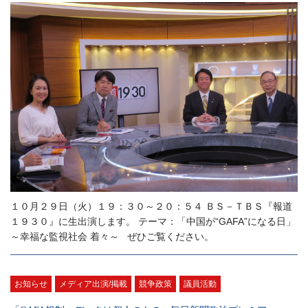
１０月２９日（火）１９：３０～２０：５４ ＢＳ－ＴＢＳ『報道
１９３０』に生出演します。 テーマ：「中国が“GAFA”になる日」
～幸福な監視社会 着々～ ぜひご覧ください。
お知らせ
メディア出演/掲載
競争政策
議員活動