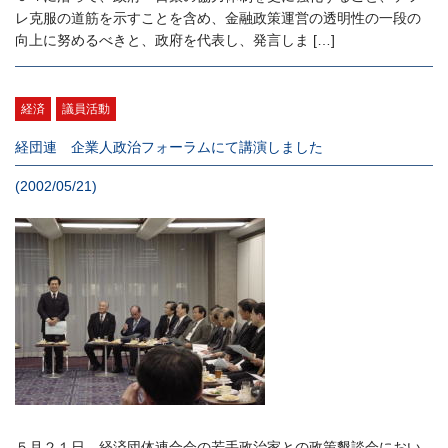
レ克服の道筋を示すことを含め、金融政策運営の透明性の一段の
向上に努めるべきと、政府を代表し、発言しま […]
経済
議員活動
経団連 企業人政治フォーラムにて講演しました
(2002/05/21)
５月２１日、経済団体連合会の若手政治家との政策懇談会におい