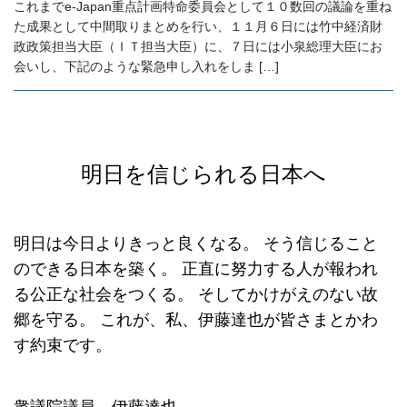
これまでe-Japan重点計画特命委員会として１０数回の議論を重ね
た成果として中間取りまとめを行い、１１月６日には竹中経済財
政政策担当大臣（ＩＴ担当大臣）に、７日には小泉総理大臣にお
会いし、下記のような緊急申し入れをしま […]
明日を信じられる日本へ
明日は今日よりきっと良くなる。
そう信じること
のできる日本を築く。
正直に努力する人が報われ
る公正な社会をつくる。
そしてかけがえのない故
郷を守る。
これが、私、伊藤達也が皆さまとかわ
す約束です。