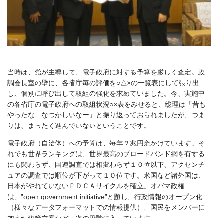
当時は、党が主導して、電子政府に対する予算を厳しく査定。政
調会長室の壁に、各省庁毎の評価を○△×の一覧表にして張り出
し、個別に呼び出して取組の強化を求めていました。今、実施中
の各省庁の電子政府への取組状況○×表をみせると、総理は「昔も
やったな、なつかしいなー」と振り返っておられましたが、つま
りは、まったく進んでいないということです。
電子政府（自治体）への予算は、毎年２兆円余かけています。そ
れでも世界ランキングは、世界最高のブロードバンド網を有する
にも関わらず、国連調査では相変わらず１０位以下、アクセンチ
ュアの調査では順位が下がって１０位です。米国など諸外国は、
日本がやれていないＰＤＣＡサイクルを確立。オバマ政権
は、”open government initiative”と題し、行政情報のオープン化
（様々なデータフォーマットでの情報提供）、国民をメンバーに
加えた政策立案など、次の段階に入っています。