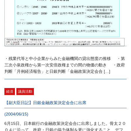
・残業代等と中小企業からみた金融機関の貸出態度の推移 ・第
三次小泉政権から第一次安倍政権までの間の物価の動き ・政府
判断「月例経済報告」と日銀判断「金融政策決定会合 […]
経済
議員活動
【副大臣日記】日銀金融政策決定会合に出席
(2004/06/15)
6月15日、日本銀行の金融政策決定会合に出席しました。骨太２０
０４に沿って、政府・日銀の協力体制を更に強化すること、デフ