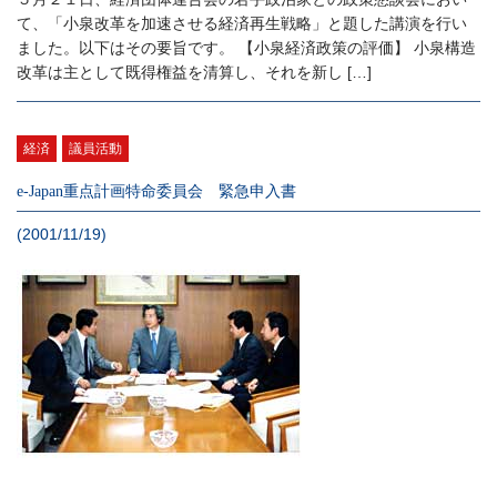
て、「小泉改革を加速させる経済再生戦略」と題した講演を行い
ました。以下はその要旨です。 【小泉経済政策の評価】 小泉構造
改革は主として既得権益を清算し、それを新し […]
経済
議員活動
e-Japan重点計画特命委員会 緊急申入書
(2001/11/19)