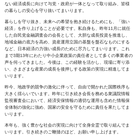
ない経済成長に向けて与党・政府が一体となって取り組み、皆様
の暮らしの安心を守り抜いてまいります。
暮らしを守り抜き、未来への希望を抱き続けるためにも、「強い
経済」を作り上げることが必要です。私自身も、昨年11月に就任
した自民党金融調査会の会長として、大胆な成長投資を推進し、
地域金融の底力を高め、資産運用立国の基盤を盤石なものにする
など、日本経済の力強い成長のために尽力してまいります。これ
まで3期13年にわたり中小企業政策の責任者として多くの事業者の
声を伺ってきました。今後は、この経験を活かし、現場に寄り添
い、さまざまな産業の成長を後押しする政策の実現に精進してま
いります。
昨今、地政学的競争の激化に伴って、自由で開かれた国際秩序も
大きく揺らいでいます。昨年に引き続き会長を務める衆議院情報
監視審査会において、経済安保情報の適切な運用も含めた情報保
全体制の強化に強め、国家の安全を守るために責任を果たしてま
いります。
本年も、強く豊かな社会の実現に向けて全身全霊で取り組んでま
いります。引き続きのご鞭撻のほど、お願い申し上げます。