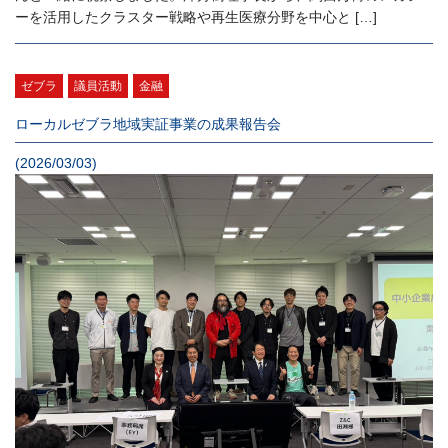
ーを活用したクラスター戦略や再生医療分野を中心と […]
ゼブラ
議員活動
金融
ローカルゼブラ地域実証事業の成果報告会
(2026/03/03)