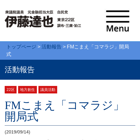
トップページ
>
活動報告
>
FMこまえ「コマラジ」開局
式
活動報告
22区
地方創生
議員活動
FMこまえ「コマラジ」
開局式
(2019/09/14)