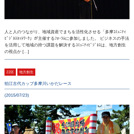
人と人のつながり、地域資産でまちを活性化させる「多摩ｺﾐｭﾆﾃｨ
ﾋﾞｼﾞﾈｽﾈｯﾄﾜｰｸ」が主催するﾌｫｰﾗﾑに参加しました。 ビジネスの手法
を活用して地域の持つ課題を解決するｺﾐｭﾆﾃｨﾋﾞｼﾞﾈｽは、地方創生
の視点か […]
22区
地方創生
狛江古代カップ多摩川いかだレース
(2015/07/23)