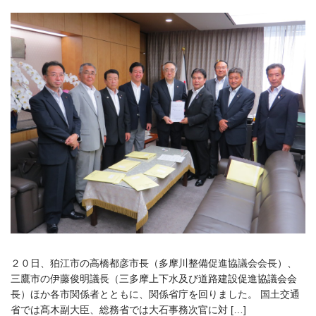
２０日、狛江市の高橋都彦市長（多摩川整備促進協議会会長）、
三鷹市の伊藤俊明議長（三多摩上下水及び道路建設促進協議会会
長）ほか各市関係者とともに、関係省庁を回りました。 国土交通
省では髙木副大臣、総務省では大石事務次官に対 […]