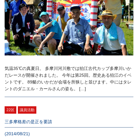
気温35℃の真夏日。 多摩川河川敷では狛江古代カップ多摩川いか
だレースが開催されました。 今年は第25回。歴史ある狛江のイベ
ントです。 89艇のいかだが会場を所狭しと並びます。中にはタレ
ントのダニエル・カールさんの姿も。 […]
22区
議員活動
三多摩格差の是正を要請
(2014/08/21)