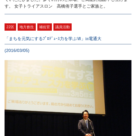
す。 女子トライアスロン 高橋侑子選手とご家族と。
22区
地方創生
補佐官
議員活動
「まちを元気にするﾌﾟﾛﾃﾞｭｰｽ力を学ぶⅦ」in電通大
(2016/03/05)