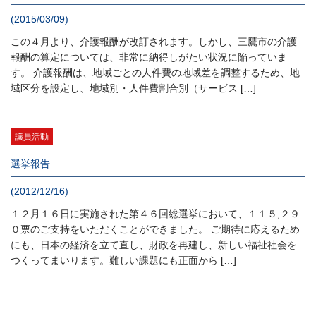
(2015/03/09)
この４月より、介護報酬が改訂されます。しかし、三鷹市の介護
報酬の算定については、非常に納得しがたい状況に陥っていま
す。 介護報酬は、地域ごとの人件費の地域差を調整するため、地
域区分を設定し、地域別・人件費割合別（サービス […]
議員活動
選挙報告
(2012/12/16)
１２月１６日に実施された第４６回総選挙において、１１５,２９
０票のご支持をいただくことができました。 ご期待に応えるため
にも、日本の経済を立て直し、財政を再建し、新しい福祉社会を
つくってまいります。難しい課題にも正面から […]