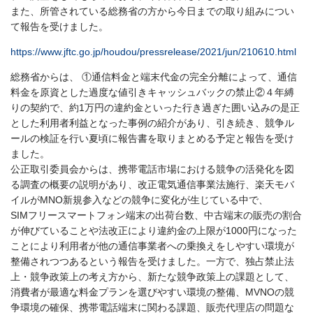
また、所管されている総務省の方から今日までの取り組みについ
て報告を受けました。
https://www.jftc.go.jp/houdou/pressrelease/2021/jun/210610.html
総務省からは、 ①通信料金と端末代金の完全分離によって、通信
料金を原資とした過度な値引きキャッシュバックの禁止②４年縛
りの契約で、約1万円の違約金といった行き過ぎた囲い込みの是正
とした利用者利益となった事例の紹介があり、引き続き、競争ル
ールの検証を行い夏頃に報告書を取りまとめる予定と報告を受け
ました。
公正取引委員会からは、携帯電話市場における競争の活発化を図
る調査の概要の説明があり、改正電気通信事業法施行、楽天モバ
イルがMNO新規参入などの競争に変化が生じている中で、
SIMフリースマートフォン端末の出荷台数、中古端末の販売の割合
が伸びていることや法改正により違約金の上限が1000円になった
ことにより利用者が他の通信事業者への乗換えをしやすい環境が
整備されつつあるという報告を受けました。一方で、独占禁止法
上・競争政策上の考え方から、新たな競争政策上の課題として、
消費者が最適な料金プランを選びやすい環境の整備、MVNOの競
争環境の確保、携帯電話端末に関わる課題、販売代理店の問題な