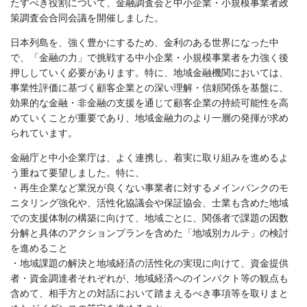
たすべき役割について、金融調査会と中小企業・小規模事業者政
策調査会合同会議を開催しました。
日本列島を、強く豊かにするため、金利のある世界になった中
で、「金融の力」で挑戦する中小企業・小規模事業者を力強く後
押ししていく必要があります。特に、地域金融機関においては、
事業性評価に基づく顧客企業との深い理解・信頼関係を基盤に、
効果的な金融・非金融の支援を通じて顧客企業の持続可能性を高
めていくことが重要であり、地域金融力のより一層の発揮が求め
られています。
金融庁と中小企業庁は、よく連携し、着実に取り組みを進めるよ
う重ねて要望しました。特に、
・再生企業など業況が良くない事業者に対するメインバンクのモ
ニタリング強化や、活性化協議会や保証協会、士業も含めた地域
での支援体制の構築に向けて、地域ごとに、関係者で課題の因数
分解と具体のアクションプランを含めた「地域別カルテ」の検討
を進めること
・地域課題の解決と地域経済の活性化の実現に向けて、資金提供
者・資金調達者それぞれが、地域経済へのインパクト等の観点も
含めて、相手方との対話において踏まえるべき事項等を取りまと