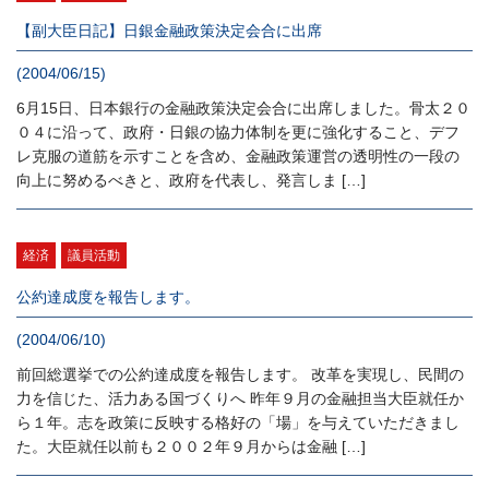
【副大臣日記】日銀金融政策決定会合に出席
(2004/06/15)
6月15日、日本銀行の金融政策決定会合に出席しました。骨太２０
０４に沿って、政府・日銀の協力体制を更に強化すること、デフ
レ克服の道筋を示すことを含め、金融政策運営の透明性の一段の
向上に努めるべきと、政府を代表し、発言しま […]
経済
議員活動
公約達成度を報告します。
(2004/06/10)
前回総選挙での公約達成度を報告します。 改革を実現し、民間の
力を信じた、活力ある国づくりへ 昨年９月の金融担当大臣就任か
ら１年。志を政策に反映する格好の「場」を与えていただきまし
た。大臣就任以前も２００２年９月からは金融 […]