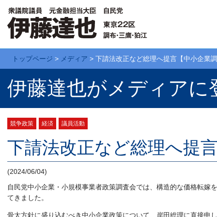
トップページ
>
メディア
>
下請法改正など総理へ提言【中小企業
伊藤達也がメディアに
競争政策
経済
議員活動
下請法改正など総理へ提
(2024/06/04)
自民党中小企業・小規模事業者政策調査会では、構造的な価格転嫁を
てきました。
骨太方針に盛り込むべき中小企業政策について、岸田総理に直接申