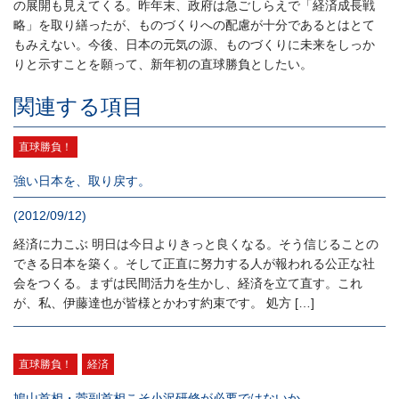
の展開も見えてくる。昨年末、政府は急ごしらえで「経済成長戦
略」を取り繕ったが、ものづくりへの配慮が十分であるとはとて
もみえない。今後、日本の元気の源、ものづくりに未来をしっか
りと示すことを願って、新年初の直球勝負としたい。
関連する項目
直球勝負！
強い日本を、取り戻す。
(2012/09/12)
経済に力こぶ 明日は今日よりきっと良くなる。そう信じることの
できる日本を築く。そして正直に努力する人が報われる公正な社
会をつくる。まずは民間活力を生かし、経済を立て直す。これ
が、私、伊藤達也が皆様とかわす約束です。 処方 […]
直球勝負！
経済
鳩山首相・菅副首相こそ小沢研修が必要ではないか