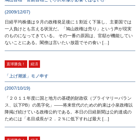
(2009/12/07)
日経平均株価は９月の政権発足後に１割近く下落し、主要国では
一人負けとも言える状況だ。「鳩山政権は売り」という声が現実
のものになってきている。 その一番の原因は、官邸が機能してい
ないことにある。閣僚は言いたい放題でその食い […]
直球勝負！
経済
「上げ潮派」モノ申す
(2007/10/19)
「２０１１年度に国と地方の基礎的財政収（プライマリーバラン
ス、以下PB）の黒字化」――将来世代のための約束は小泉政権以
降掲げ続けている政権公約である。本日の日経新聞は公約達成の
ためには「名目成長が２．２％に低下すれば最大 […]