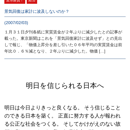
直球勝負！
経済
景気回復は家計に波及しないのか？
(2007/02/03)
１月３１日夕刊各紙に実質賃金が２年ぶりに減少したとの記事が
載った。東京新聞はこれを「景気回復家計に波及せず」との見出
しで報じ、「物価上昇分を差し引いた０６年平均の実質賃金は前
年比０．６％減となり、２年ぶりに減少した。物価 […]
明日を信じられる日本へ
明日は今日よりきっと良くなる。
そう信じること
のできる日本を築く。
正直に努力する人が報われ
る公正な社会をつくる。
そしてかけがえのない故