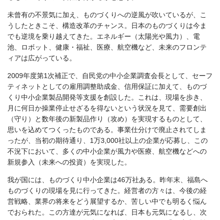
未曾有の不景気に加え、ものづくりへの逆風が吹いているが、こ
うしたときこそ、構造改革のチャンス。日本のものづくりは今ま
でも逆境を乗り越えてきた。エネルギー（太陽光や風力）、電
池、ロボット、健康・福祉、医療、航空機など、未来のフロンテ
ィアは広がっている。
2009年度第1次補正で、自民党の中小企業調査会長として、セーフ
ティネットとしての雇用調整助成金、信用保証に加えて、ものづ
くり中小企業製品開発等支援を創設した。これは、現場を歩き、
月に何日か操業停止せざるを得ないという状況を見て、需要創出
（守り）と数年後の新製品作り（攻め）を実現するものとして、
思いを込めてつくったものである。事業仕分けで廃止されてしま
ったが、当初の期待通り、1万3,000社以上の企業が応募し、この
不況下において、多くの中小企業が風力や医療、航空機などへの
新規参入（未来への投資）を実現した。
我が国には、ものづくり中小企業は46万社ある。昨年末、福島へ
ものづくりの現場を見に行ってきた。経営者の方々は、今後の経
営戦略、業界の将来をどう展望するか、苦しい中でも明るく悩ん
でおられた。この方達が元気になれば、日本も元気になるし、次