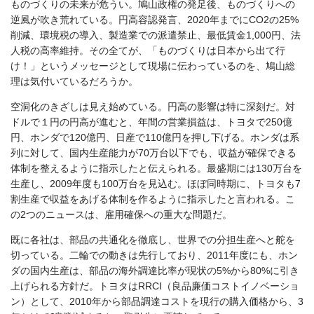
ものづくりの未来が危うい。鳩山政権の発足後、ものづくりへの
逆風が吹き荒れている。円高容認発言、2020年までにCO2の25%
削減、環境税の導入、製造業での派遣禁止、最低賃金1,000円、法
人税の高率維持。その全てが、「ものづくりは日本から出て行
け！」というメッセージとして現場に伝わっているのを、鳩山総
理は気付いているだろうか。
空洞化のきざしは見え始めている。円高の影響は特に深刻だ。対
ドルで１円の円高が進むと、年間の営業損益は、トヨタで250億
円、ホンダで120億円、日産で110億円を押し下げる。ホンダは系
列に対して、国内生産能力が70万台以下でも、収益が確保できる
体制を整えるように指示したと伝えられる。最盛期には130万台を
生産し、2009年度も100万台を見込む。ほぼ同時期に、トヨタも7
割生産で収益をあげる体制を作るように指示したと言われる。こ
の2つのニュースは、雇用確保への重大な問題だ。
既に各社は、部品の共通化を徹底し、世界での分担生産へと舵を
切っている。二輪での動きは先行しており、2011年度にも、ホン
ダの国内生産は、部品の海外調達比率が現状の5%から80%に引き
上げられる方針だ。トヨタはRRCI（良品廉価コストイノベーショ
ン）として、2010年から部品調達コストを現行の購入価格から、3