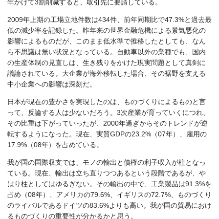
年かけて3割削減すると、取引先に要請している。
2009年上期の工場立地件数は434件、前年同期比で47.3%と過去最
低の減少率を記録した。昨年来の世界金融危機による景気悪化の
影響によるものだが、このまま低水準で推移したとしても、なん
ら不思議は無い状況となっている。自動車以外の業種でも、国内
の生産体制の見直しは、生き残りをかけた現実問題として真剣に
議論されている。大企業が海外移転した場合、その裾野を支える
中小企業への影響は深刻だ。
日本が現在の豊かさを実現したのは、ものづくりによるものと言
って、反論する人は少ないだろう。3次産業が育っていくにつれ、
その比重は下がっていったが、2000年過ぎからそのトレンドが逆
転するようになった。現在、実質GDPの23.2%（07年）、雇用の
17.9%（08年）を占めている。
我が国の国際収支では、モノの輸出と債権の利子収入が柱となっ
ている。現在、輸出は立ち直りつつあるという段階であるが、や
はり柱としてはゆるぎない。その輸出の中で、工業製品は91.3%を
占め（08年）、アメリカの79.6%、イギリスの72.7%、ものづくり
のライバルであるドイツの83.6%よりも高い。我が国の貿易におけ
るものづくりの重要性が分かるかと思う。