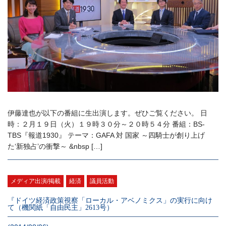
伊藤達也が以下の番組に生出演します。ぜひご覧ください。 日
時：２月１９日（火）１９時３０分～２０時５４分 番組：BS-
TBS『報道1930』 テーマ：GAFA 対 国家 ～四騎士が創り上げ
た‘新独占’の衝撃～ &nbsp […]
メディア出演/掲載
経済
議員活動
『ドイツ経済政策視察「ローカル・アベノミクス」の実行に向け
て（機関紙「自由民主」2613号）