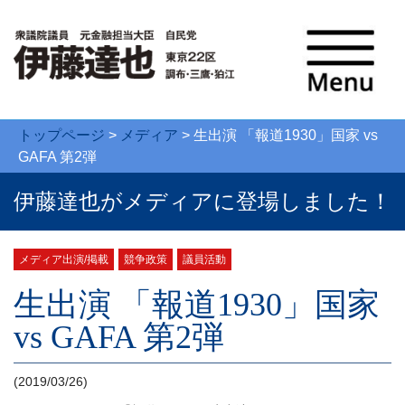
トップページ
>
メディア
>
生出演 「報道1930」国家 vs
GAFA 第2弾
伊藤達也がメディアに登場しました！
メディア出演/掲載
競争政策
議員活動
生出演 「報道1930」国家
vs GAFA 第2弾
(2019/03/26)