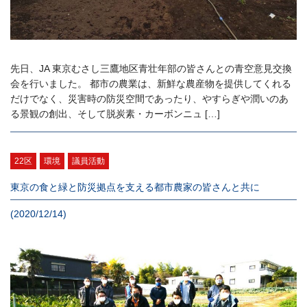
先日、JA 東京むさし三鷹地区青壮年部の皆さんとの青空意見交換
会を行いました。 都市の農業は、新鮮な農産物を提供してくれる
だけでなく、災害時の防災空間であったり、やすらぎや潤いのあ
る景観の創出、そして脱炭素・カーボンニュ […]
22区
環境
議員活動
東京の食と緑と防災拠点を支える都市農家の皆さんと共に
(2020/12/14)