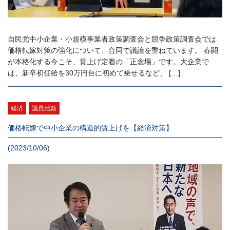
自民党中小企業・小規模事業者政策調査会と競争政策調査会では
価格転嫁対策の強化について、合同で議論を重ねています。 春闘
が本格化する今こそ、賃上げ定着の「正念場」です。大企業で
は、新卒初任給を30万円台に初めて乗せるなど、 […]
経済
議員活動
価格転嫁で中小企業の構造的賃上げを【経済対策】
(2023/10/06)