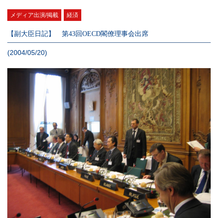
メディア出演/掲載
経済
【副大臣日記】 第43回OECD閣僚理事会出席
(2004/05/20)