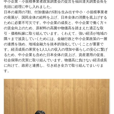
中小企業・小規模事業者政策調査会の提言を福田達夫調査会長を
先頭に総理に申し入れました。
日本の雇用の7割、付加価値の5割を生み出す中小・小規模事業者
の発展が、国民全体の給料を上げ、日本全体の消費を底上げする
ために必要不可欠です。中小企業の成長と、中小企業で働く方々
の賃金向上のため、原材料の高騰や物価高を踏まえた適正な取
引・価格転嫁に取り組んでいます。くわえて、強い経済が地域の
隅々まで波及していくためには、金融行政と中小企業政策の一層
の連携を強め、地域金融力を抜本的強化していくことが重要で
す。経済成長の果実を1人1人の収入の増加や暮らしの安心に繋げ
るため、中小企業も含めた日本全体の賃上げ、資産運用の促進、
社会保障の充実に取り組んでいます。物価高に負けない経済成長
に向けて、政府と連携し、引き続き全力で取り組んでまいりま
す。