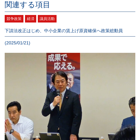
関連する項目
競争政策
経済
議員活動
下請法改正はじめ、中小企業の賃上げ原資確保へ政策総動員
(2025/01/21)