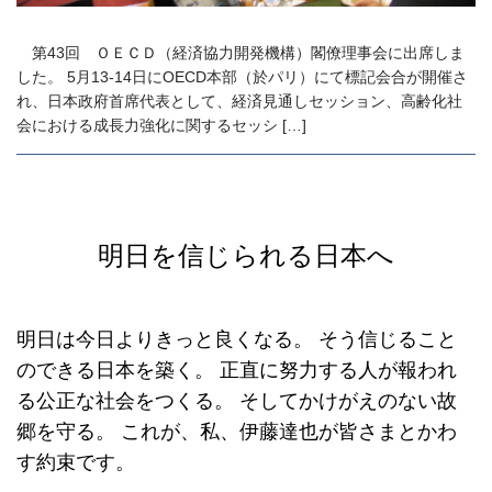
第43回 ＯＥＣＤ（経済協力開発機構）閣僚理事会に出席しま
した。 5月13-14日にOECD本部（於パリ）にて標記会合が開催さ
れ、日本政府首席代表として、経済見通しセッション、高齢化社
会における成長力強化に関するセッシ […]
明日を信じられる日本へ
明日は今日よりきっと良くなる。
そう信じること
のできる日本を築く。
正直に努力する人が報われ
る公正な社会をつくる。
そしてかけがえのない故
郷を守る。
これが、私、伊藤達也が皆さまとかわ
す約束です。