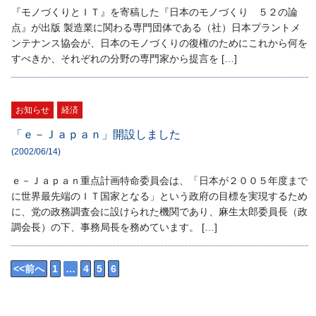
『モノづくりとＩＴ』を寄稿した『日本のモノづくり ５２の論
点』が出版 製造業に関わる専門団体である（社）日本プラントメ
ンテナンス協会が、日本のモノづくりの復権のためにこれから何を
すべきか、それぞれの分野の専門家から提言を […]
お知らせ
経済
「ｅ－Ｊａｐａｎ」開設しました
(2002/06/14)
ｅ－Ｊａｐａｎ重点計画特命委員会は、「日本が２００５年度まで
に世界最先端のＩＴ国家となる」という政府の目標を実現するため
に、党の政務調査会に設けられた機関であり、麻生太郎委員長（政
調会長）の下、事務局長を務めています。 […]
<<前へ
1
…
4
5
6