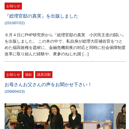
お知らせ
『総理官邸の真実』を出版しました
(2010/07/22)
６月４日にPHP研究所から『総理官邸の真実 小沢民主党の闘い』
を出版しました。 この本の中で、私自身が総理大臣補佐官をつと
めた福田政権を題材に、金融危機前夜の対応と同時に社会保障制度
改革に取り組んだ経験や、衆参のねじれ国 […]
お知らせ
福祉
議員活動
お母さんお父さんの声をお聞かせ下さい！
(2008/04/23)