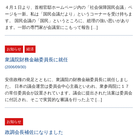
４月１日より、首相官邸ホームページ内の「社会保障国民会議」ペ
ージを一新。私は「国民会議だより」というコーナーを受け持ちま
す。 国民会議の「国民」というところに、総理の強い思いがあり
ます。一部の専門家が会議室にこもって報告 […]
お知らせ
経済
衆議院財務金融委員長に就任
(2006/09/30)
安倍政権の発足とともに、衆議院の財務金融委員長に就任しまし
た。 日本の議会運営は委員会中心主義といわれ、衆参両院に１７
の常任委員会が設置されています。議会に提出された法案は委員会
に付託され、そこで実質的な審議を行った上で […]
お知らせ
政調会長補佐になりました