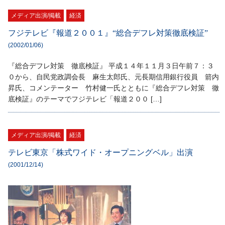
メディア出演/掲載
経済
フジテレビ『報道２００１』“総合デフレ対策徹底検証”
(2002/01/06)
『総合デフレ対策 徹底検証』 平成１４年１１月３日午前７：３
０から、自民党政調会長 麻生太郎氏、元長期信用銀行役員 箭内
昇氏、コメンテーター 竹村健一氏とともに『総合デフレ対策 徹
底検証』のテーマでフジテレビ「報道２００ […]
メディア出演/掲載
経済
テレビ東京「株式ワイド・オープニングベル」出演
(2001/12/14)