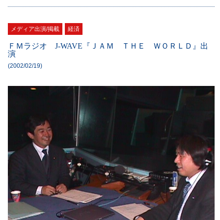
メディア出演/掲載
経済
ＦＭラジオ J-WAVE『ＪＡＭ ＴＨＥ ＷＯＲＬＤ』出
演
(2002/02/19)