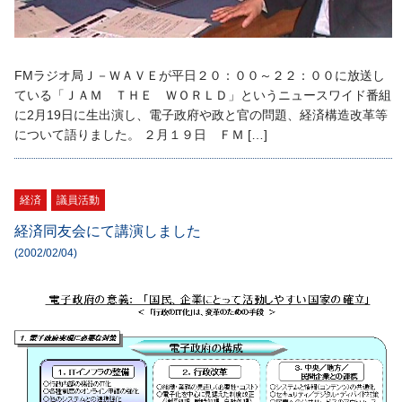
FMラジオ局Ｊ－ＷＡＶＥが平日２０：００～２２：００に放送し
ている「ＪＡＭ ＴＨＥ ＷＯＲＬＤ」というニュースワイド番組
に2月19日に生出演し、電子政府や政と官の問題、経済構造改革等
について語りました。 ２月１９日 ＦＭ […]
経済
議員活動
経済同友会にて講演しました
(2002/02/04)