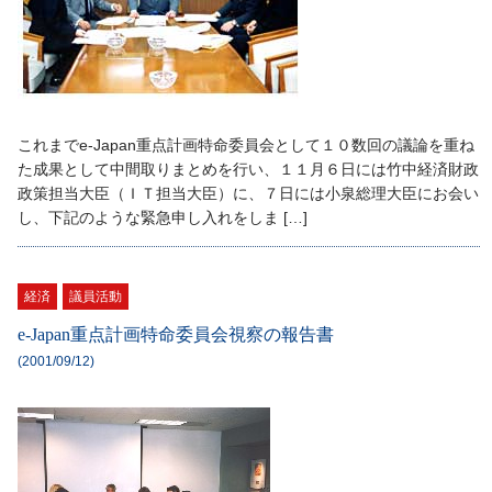
これまでe-Japan重点計画特命委員会として１０数回の議論を重ね
た成果として中間取りまとめを行い、１１月６日には竹中経済財政
政策担当大臣（ＩＴ担当大臣）に、７日には小泉総理大臣にお会い
し、下記のような緊急申し入れをしま […]
経済
議員活動
e-Japan重点計画特命委員会視察の報告書
(2001/09/12)