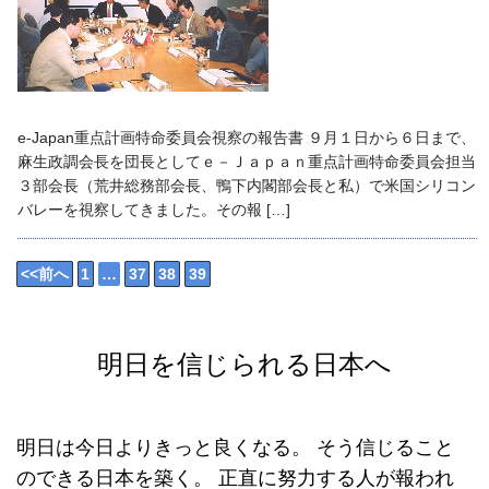
e-Japan重点計画特命委員会視察の報告書 ９月１日から６日まで、
麻生政調会長を団長としてｅ－Ｊａｐａｎ重点計画特命委員会担当
３部会長（荒井総務部会長、鴨下内閣部会長と私）で米国シリコン
バレーを視察してきました。その報 […]
<<前へ
1
…
37
38
39
明日を信じられる日本へ
明日は今日よりきっと良くなる。
そう信じること
のできる日本を築く。
正直に努力する人が報われ